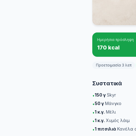
Ημερήσια πρόσληψη
170 kcal
Προετοιμασία 3 λεπ
Συστατικά
150
γ
Skyr
•
50
γ
Μάνγκο
•
1
κ.γ.
Μέλι
•
1
κ.γ.
Χυμός λάιμ
•
1
πιτσιλιά
Κανέλα σ
•