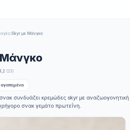
ταγές
›
Skyr με Μάνγκο
ε Μάνγκο
4,2
(
23
)
 αγαπημένα
 σνακ συνδυάζει κρεμώδες skyr με αναζωογονητική
 γρήγορο σνακ γεμάτο πρωτεΐνη.