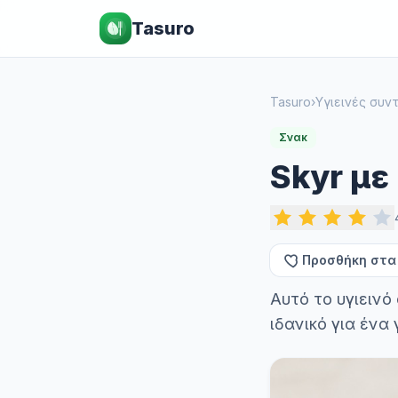
Tasuro
Tasuro
›
Υγιεινές συν
Σνακ
Skyr μ
Προσθήκη στα
Αυτό το υγιεινό
ιδανικό για ένα