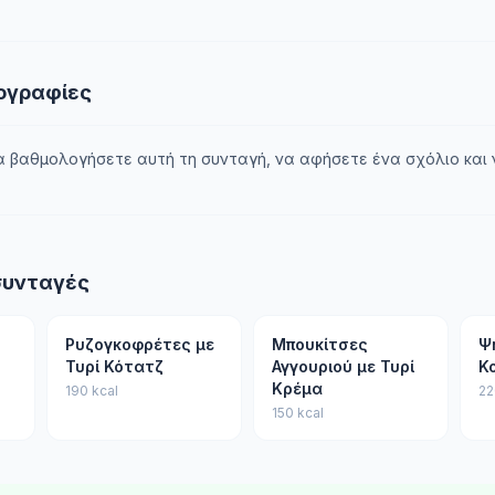
τογραφίες
α βαθμολογήσετε αυτή τη συνταγή, να αφήσετε ένα σχόλιο και
συνταγές
Ρυζογκοφρέτες με
Μπουκίτσες
Ψ
Τυρί Κότατζ
Αγγουριού με Τυρί
Κ
Κρέμα
190 kcal
22
150 kcal