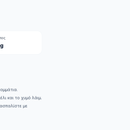
πος
 g
κομμάτια.
έλι και το χυμό λάιμ.
πασπαλίστε με