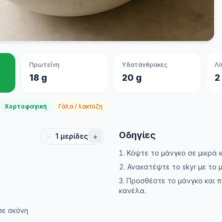
Πρωτεΐνη
Υδατάνθρακες
Λί
18 g
20 g
2
Χορτοφαγική
Γάλα / λακτόζη
Οδηγίες
−
+
1
μερίδες
Κόψτε το μάνγκο σε μικρά 
Ανακατέψτε το skyr με το μ
Προσθέστε το μάνγκο και 
κανέλα.
ε σκόνη