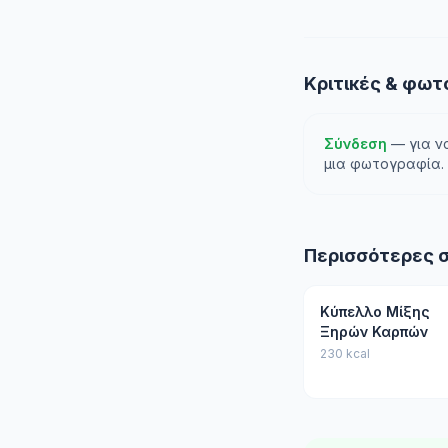
Κριτικές & φω
Σύνδεση
— για ν
μια φωτογραφία.
Περισσότερες 
Κύπελλο Μίξης
Ξηρών Καρπών
230 kcal