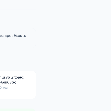
 να προσθέσετε
ημένα Σπόρια
ολοκύθας
0 kcal