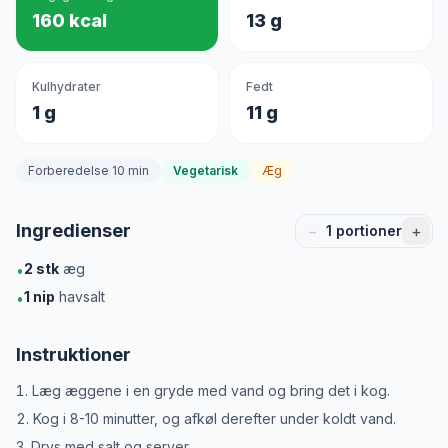
160 kcal
13 g
Kulhydrater
Fedt
1 g
11 g
Forberedelse 10 min
Vegetarisk
Æg
Ingredienser
−
+
1
portioner
2
stk
æg
•
1
nip
havsalt
•
Instruktioner
Læg æggene i en gryde med vand og bring det i kog.
Kog i 8-10 minutter, og afkøl derefter under koldt vand.
Drys med salt og server.