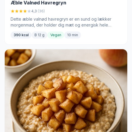
Æble Valnød Havregryn
4,3
(36)
Dette æble valnød havregryn er en sund og lækker
morgenmad, der holder dig mæt og energisk hele
dagen.
390 kcal
B 12 g
Vegan
10 min