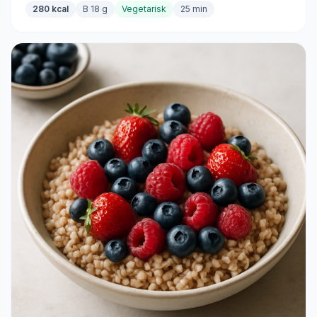
280 kcal
B 18 g
Vegetarisk
25 min