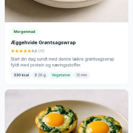
Morgenmad
Æggehvide Grøntsagswrap
4,6
(25)
Start din dag sundt med denne lækre grøntsagswrap
fyldt med protein og næringsstoffer.
330 kcal
B 26 g
Vegetarisk
12 min