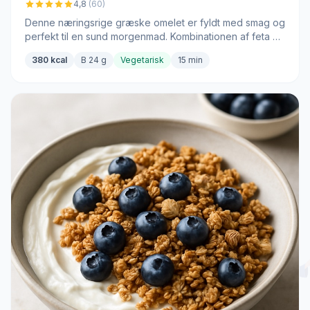
4,8
(60)
Denne næringsrige græske omelet er fyldt med smag og
perfekt til en sund morgenmad. Kombinationen af feta og
oliven tilføjer en unik smag til retten.
380 kcal
B 24 g
Vegetarisk
15 min