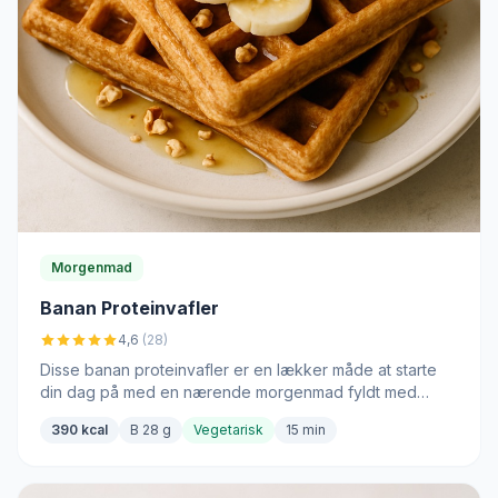
Morgenmad
Banan Proteinvafler
4,6
(28)
Disse banan proteinvafler er en lækker måde at starte
din dag på med en nærende morgenmad fyldt med
smag og energi.
390 kcal
B 28 g
Vegetarisk
15 min