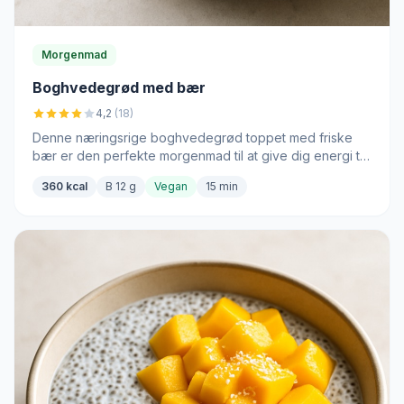
Morgenmad
Boghvedegrød med bær
4,2
(18)
Denne næringsrige boghvedegrød toppet med friske
bær er den perfekte morgenmad til at give dig energi til
dagen.
360 kcal
B 12 g
Vegan
15 min