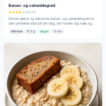
Banan- og valnøddegrød
4,3
(48)
Denne lækre og nærende banan- og valnøddegrød er
den perfekte start på din dag, der holder dig mæt og
energisk.
410 kcal
B 12 g
Vegan
12 min