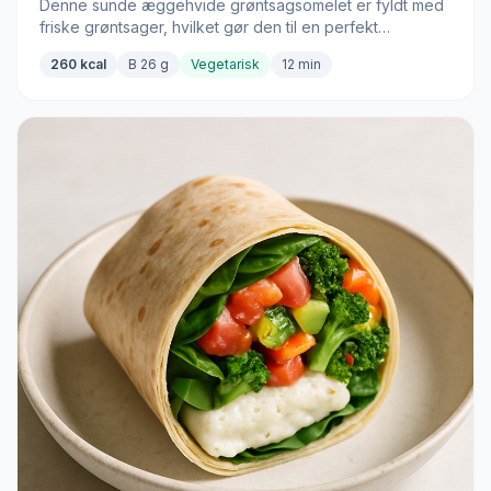
Denne sunde æggehvide grøntsagsomelet er fyldt med
friske grøntsager, hvilket gør den til en perfekt
energigivende morgenmad til at kickstarte din dag.
260 kcal
B 26 g
Vegetarisk
12 min