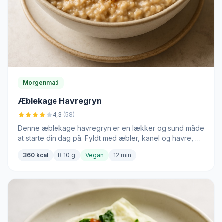
Morgenmad
Æblekage Havregryn
4,3
(58)
Denne æblekage havregryn er en lækker og sund måde
at starte din dag på. Fyldt med æbler, kanel og havre, er
det den perfekte morgenmad.
360 kcal
B 10 g
Vegan
12 min