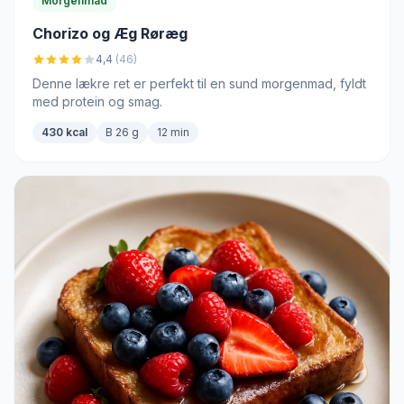
Morgenmad
Chorizo og Æg Røræg
4,4
(46)
Denne lækre ret er perfekt til en sund morgenmad, fyldt
med protein og smag.
430 kcal
B 26 g
12 min