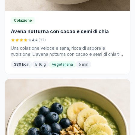
Colazione
Avena notturna con cacao e semi di chia
4,4
(37)
Una colazione veloce e sana, ricca di sapore e
nutrizione. L'avena notturna con cacao e semi di chia ti
darà energia per la giornata che ti aspetta.
380 kcal
B 16 g
Vegetariana
5 min