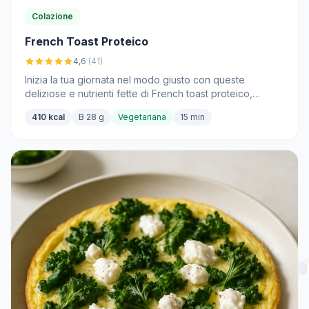
Colazione
French Toast Proteico
4,6
(41)
Inizia la tua giornata nel modo giusto con queste
deliziose e nutrienti fette di French toast proteico,
perfette per la colazione.
410 kcal
B 28 g
Vegetariana
15 min