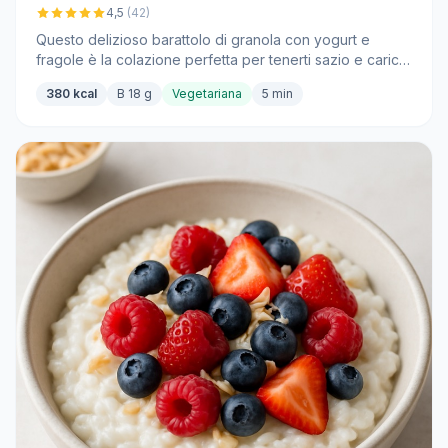
4,5
(42)
Questo delizioso barattolo di granola con yogurt e
fragole è la colazione perfetta per tenerti sazio e carico
di energia per tutto il giorno.
380 kcal
B 18 g
Vegetariana
5 min