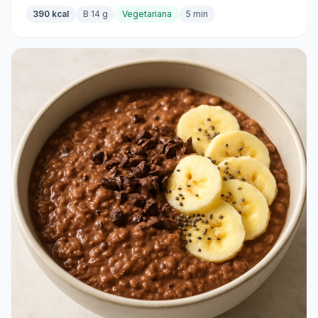
per tutto il giorno.
390 kcal
B 14 g
Vegetariana
5 min