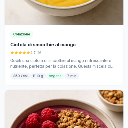
Colazione
Ciotola di smoothie al mango
4,7
(16)
Goditi una ciotola di smoothie al mango rinfrescante e
nutriente, perfetta per la colazione. Questa miscela di
sapori tropicali e ingredienti sani ti darà energia per la
350 kcal
B 10 g
Vegana
7 min
giornata che ti aspetta.