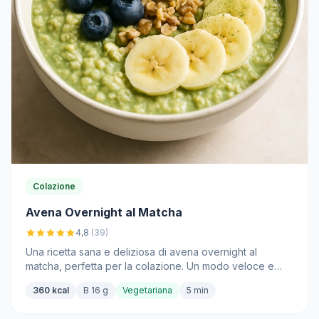
Colazione
Avena Overnight al Matcha
4,8
(39)
Una ricetta sana e deliziosa di avena overnight al
matcha, perfetta per la colazione. Un modo veloce e
nutriente per iniziare la giornata.
360 kcal
B 16 g
Vegetariana
5 min