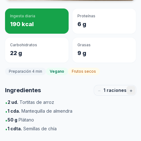
Ingesta diaria
Proteínas
190 kcal
6 g
Carbohidratos
Grasas
22 g
9 g
Preparación 4 min
Vegano
Frutos secos
Ingredientes
−
+
1
raciones
2
ud.
Tortitas de arroz
•
1
cda.
Mantequilla de almendra
•
50
g
Plátano
•
1
cdta.
Semillas de chía
•