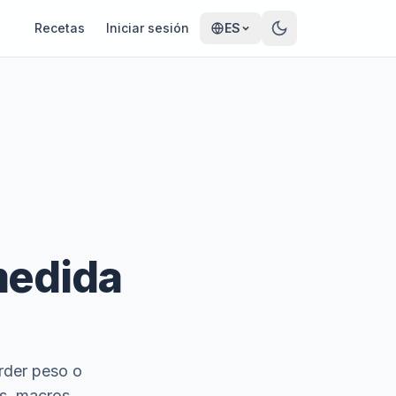
Recetas
Iniciar sesión
ES
medida
rder peso o
s, macros,