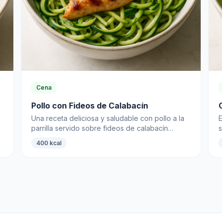
Cena
Pollo con Fideos de Calabacín
Una receta deliciosa y saludable con pollo a la
E
parrilla servido sobre fideos de calabacín
,
frescos, perfecta para una cena ligera.
p
400 kcal
p