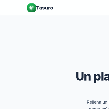
Tasuro
Un pl
Rellena un
ganar mús