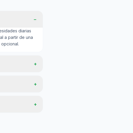
−
cesidades diarias
l a partir de una
 opcional.
+
+
+