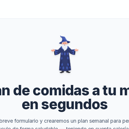
an de comidas a tu 
en segundos
 breve formulario y crearemos un plan semanal para pe
culo de forma saludable — teniendo en cuenta caloría