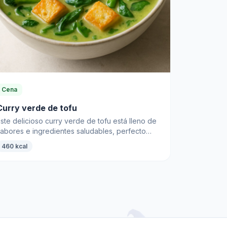
Cena
Curry verde de tofu
ste delicioso curry verde de tofu está lleno de
sabores e ingredientes saludables, perfecto
ara una cena nutritiva. Una receta rápida y fácil
460 kcal
ara los amantes de la cocina asiática.