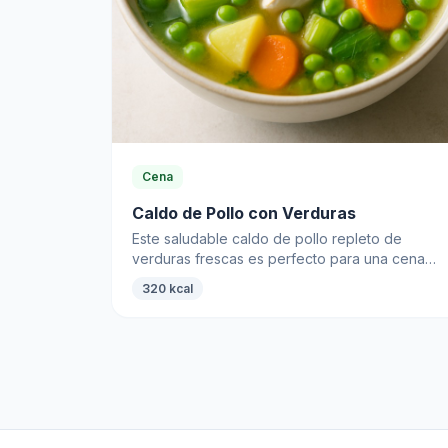
Cena
Caldo de Pollo con Verduras
Este saludable caldo de pollo repleto de
verduras frescas es perfecto para una cena
abundante. Rico en proteínas y bajo en calorías
320 kcal
saciará tu hambre y deleitará tu paladar.