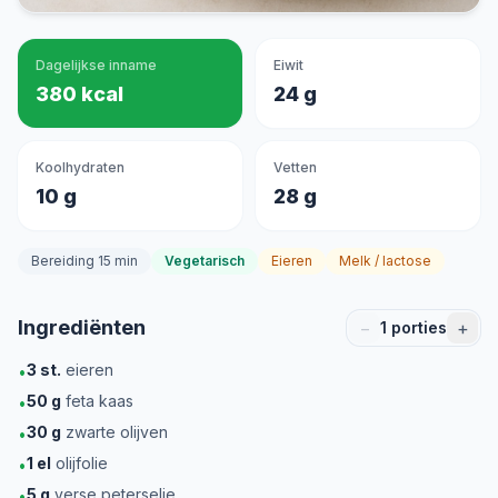
Dagelijkse inname
Eiwit
380 kcal
24 g
Koolhydraten
Vetten
10 g
28 g
Bereiding 15 min
Vegetarisch
Eieren
Melk / lactose
Ingrediënten
−
+
1
porties
3
st.
eieren
•
50
g
feta kaas
•
30
g
zwarte olijven
•
1
el
olijfolie
•
5
g
verse peterselie
•