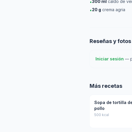
300
ml
caldo de ve
•
20
g
crema agria
•
Reseñas y fotos
Iniciar sesión
— pa
Más recetas
Sopa de tortilla d
pollo
500 kcal