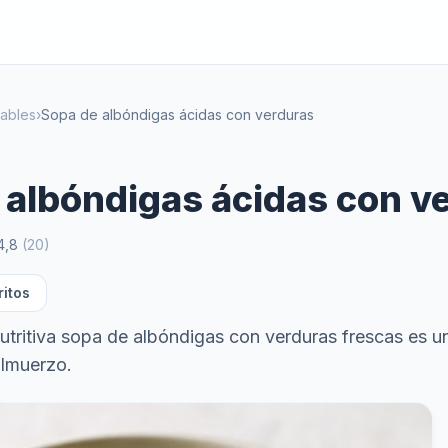
dables
›
Sopa de albóndigas ácidas con verduras
 albóndigas ácidas con v
4,8
(
20
)
ritos
nutritiva sopa de albóndigas con verduras frescas es u
almuerzo.