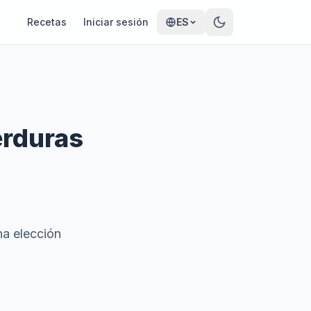
Recetas
Iniciar sesión
ES
erduras
na elección