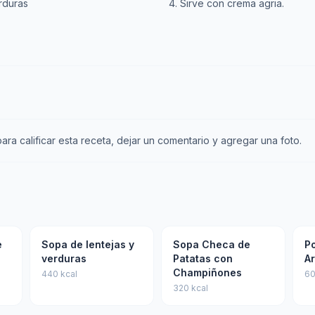
rduras
Sirve con crema agria.
ra calificar esta receta, dejar un comentario y agregar una foto.
e
Sopa de lentejas y
Sopa Checa de
Po
verduras
Patatas con
Ar
Champiñones
440 kcal
60
320 kcal