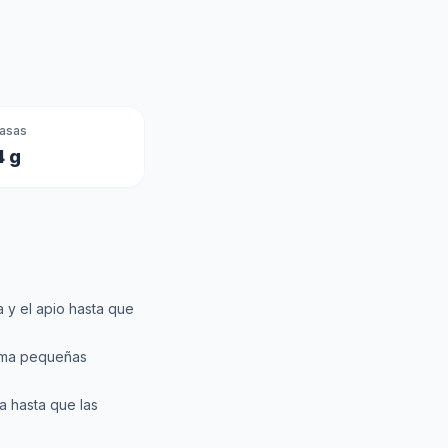
asas
4 g
a y el apio hasta que
orma pequeñas
a hasta que las