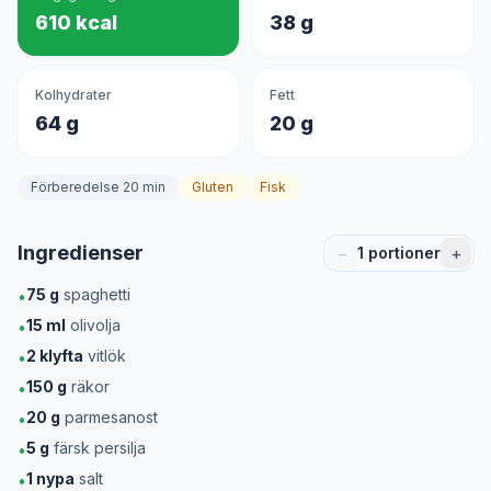
610 kcal
38 g
Kolhydrater
Fett
64 g
20 g
Förberedelse 20 min
Gluten
Fisk
Ingredienser
−
+
1
portioner
75
g
spaghetti
•
15
ml
olivolja
•
2
klyfta
vitlök
•
150
g
räkor
•
20
g
parmesanost
•
5
g
färsk persilja
•
1
nypa
salt
•