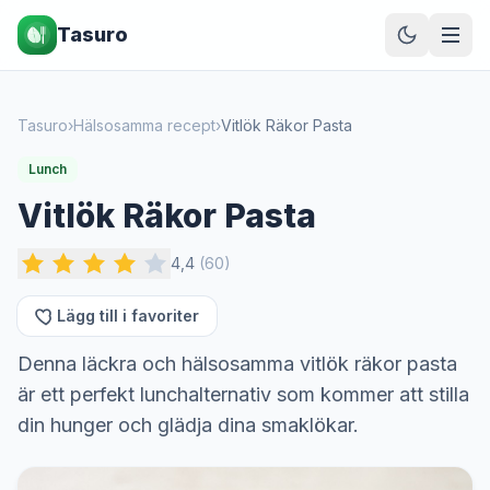
Tasuro
Tasuro
›
Hälsosamma recept
›
Vitlök Räkor Pasta
Lunch
Vitlök Räkor Pasta
4,4
(
60
)
Lägg till i favoriter
Denna läckra och hälsosamma vitlök räkor pasta
är ett perfekt lunchalternativ som kommer att stilla
din hunger och glädja dina smaklökar.