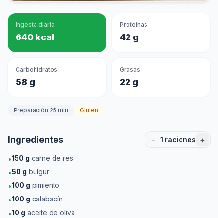
Ingesta diaria
Proteínas
640 kcal
42 g
Carbohidratos
Grasas
58 g
22 g
Preparación 25 min
Gluten
Ingredientes
−
+
1
raciones
150
g
carne de res
•
50
g
bulgur
•
100
g
pimiento
•
100
g
calabacín
•
10
g
aceite de oliva
•