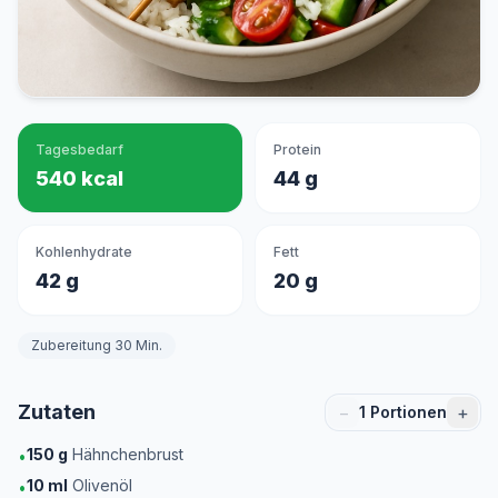
Tagesbedarf
Protein
540 kcal
44 g
Kohlenhydrate
Fett
42 g
20 g
Zubereitung 30 Min.
Zutaten
−
+
1
Portionen
150
g
Hähnchenbrust
•
10
ml
Olivenöl
•