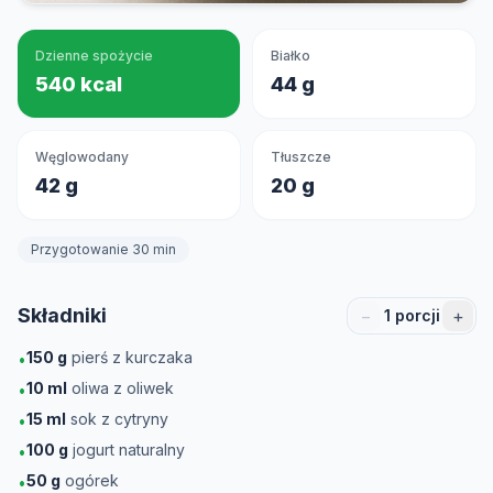
Dzienne spożycie
Białko
540 kcal
44 g
Węglowodany
Tłuszcze
42 g
20 g
Przygotowanie 30 min
Składniki
−
+
1
porcji
150
g
pierś z kurczaka
•
10
ml
oliwa z oliwek
•
15
ml
sok z cytryny
•
100
g
jogurt naturalny
•
50
g
ogórek
•