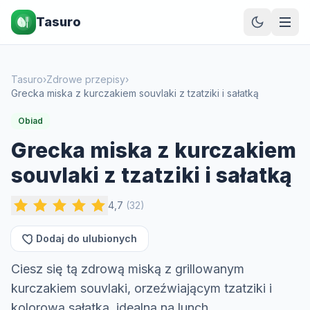
Tasuro
Tasuro
›
Zdrowe przepisy
›
Grecka miska z kurczakiem souvlaki z tzatziki i sałatką
Obiad
Grecka miska z kurczakiem
souvlaki z tzatziki i sałatką
4,7
(
32
)
Dodaj do ulubionych
Ciesz się tą zdrową miską z grillowanym
kurczakiem souvlaki, orzeźwiającym tzatziki i
kolorową sałatką, idealną na lunch.