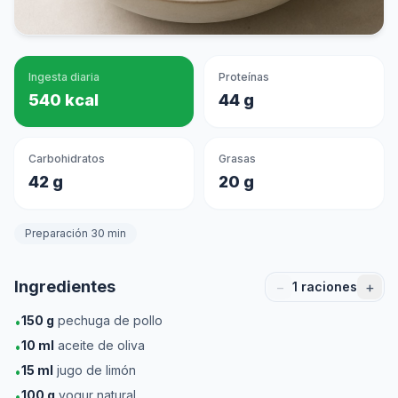
Ingesta diaria
Proteínas
540 kcal
44 g
Carbohidratos
Grasas
42 g
20 g
Preparación 30 min
Ingredientes
−
+
1
raciones
150
g
pechuga de pollo
•
10
ml
aceite de oliva
•
15
ml
jugo de limón
•
100
g
yogur natural
•