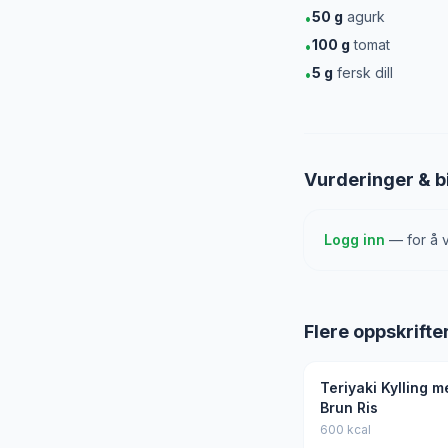
50
g
agurk
•
100
g
tomat
•
5
g
fersk dill
•
Vurderinger & b
Logg inn
— for å v
Flere oppskrifte
Teriyaki Kylling m
Brun Ris
600 kcal