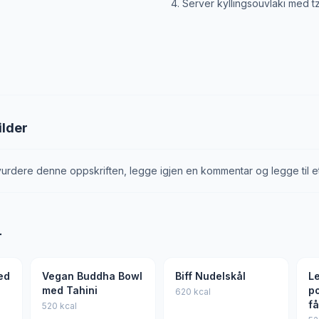
Server kyllingsouvlaki med tza
ilder
urdere denne oppskriften, legge igjen en kommentar og legge til et
r
ed
Vegan Buddha Bowl
Biff Nudelskål
Le
med Tahini
p
620 kcal
få
520 kcal