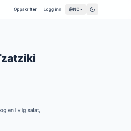
Oppskrifter
Logg inn
NO
zatziki
g en livlig salat,