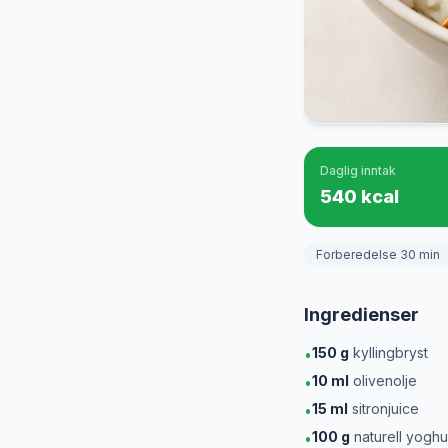
Daglig inntak
540 kcal
Forberedelse 30 min
Ingredienser
150
g
kyllingbryst
•
10
ml
olivenolje
•
15
ml
sitronjuice
•
100
g
naturell yoghu
•