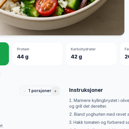
Protein
Karbohydrater
Fe
44 g
42 g
2
Instruksjoner
−
+
1
porsjoner
Marinere kyllingbrystet i oliv
og grill det deretter.
Bland yoghurten med revet agur
Hakk tomaten og forbered sa
rt