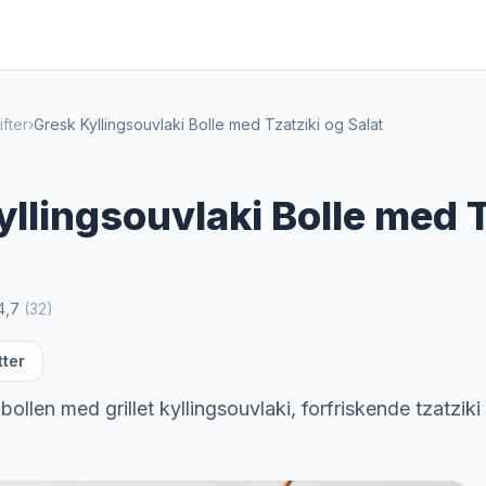
fter
›
Gresk Kyllingsouvlaki Bolle med Tzatziki og Salat
llingsouvlaki Bolle med T
4,7
(
32
)
tter
llen med grillet kyllingsouvlaki, forfriskende tzatziki o