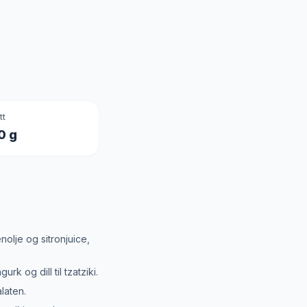
tt
0 g
enolje og sitronjuice,
k og dill til tzatziki.
laten.