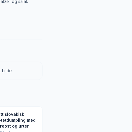
tziki og salat.
 bilde.
tt slovakisk
otetdumpling med
reost og urter