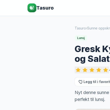
Tasuro
Tasuro
›
Sunne oppskri
Lunsj
Gresk Ky
og Salat
Legg til i favori
Nyt denne sunne bo
perfekt til lunsj.