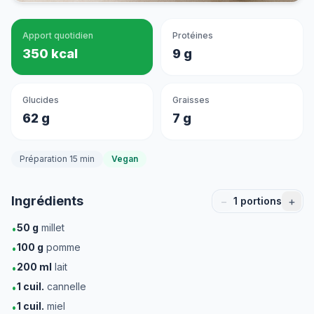
Apport quotidien
Protéines
350 kcal
9 g
Glucides
Graisses
62 g
7 g
Préparation 15 min
Vegan
Ingrédients
−
+
1
portions
50
g
millet
•
100
g
pomme
•
200
ml
lait
•
1
cuil.
cannelle
•
1
cuil.
miel
•