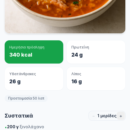
Ημερήσια πρόσληψη
Πρωτεΐνη
340 kcal
24 g
Υδατάνθρακες
Λίπος
26 g
16 g
Προετοιμασία 50 λεπ
Συστατικά
−
+
1
μερίδες
200
γ
ξινολάχανο
•