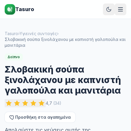
Tasuro
Tasuro
›
Υγιεινές συνταγές
›
Σλοβακική σούπα ξινολάχανου με καπνιστή γαλοπούλα και
μανιτάρια
Δείπνο
Σλοβακική σούπα
ξινολάχανου με καπνιστή
γαλοπούλα και μανιτάρια
4,7
(
34
)
Προσθήκη στα αγαπημένα
Απολαύστε τις γεύσεις αυτής της