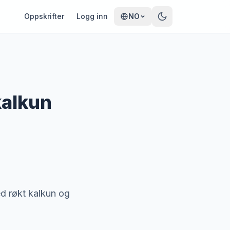
Oppskrifter
Logg inn
NO
kalkun
d røkt kalkun og