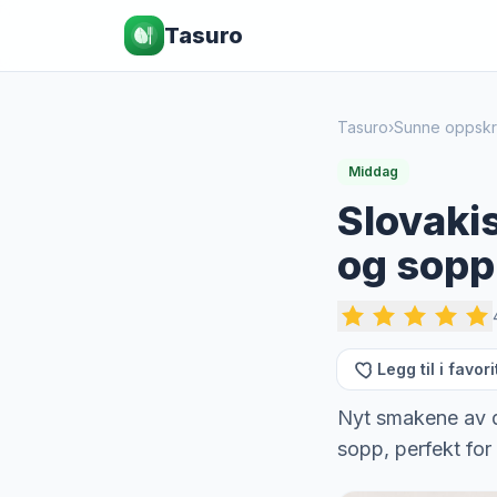
Tasuro
Tasuro
›
Sunne oppskri
Middag
Slovaki
og sopp
Legg til i favori
Nyt smakene av d
sopp, perfekt fo