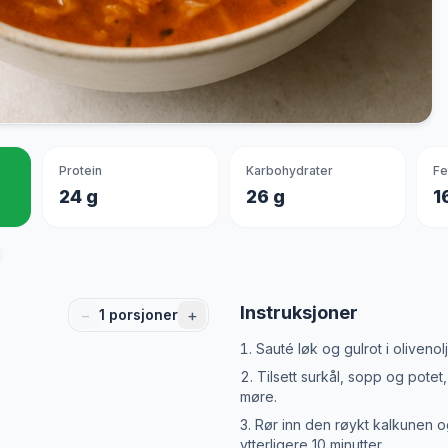
Protein
Karbohydrater
Fe
24 g
26 g
1
Instruksjoner
−
+
1
porsjoner
Sauté løk og gulrot i olivenolj
Tilsett surkål, sopp og potet,
møre.
p
Rør inn den røykt kalkunen o
ytterligere 10 minutter.