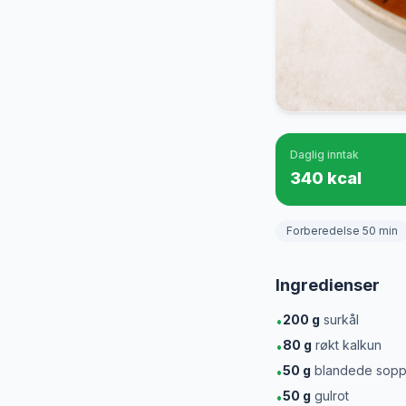
Daglig inntak
340 kcal
Forberedelse 50 min
Ingredienser
200
g
surkål
•
80
g
røkt kalkun
•
50
g
blandede sop
•
50
g
gulrot
•