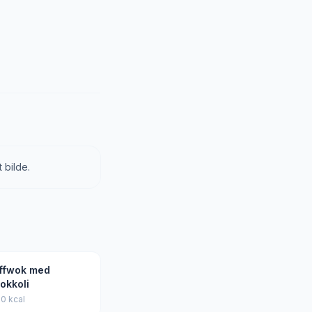
 bilde.
iffwok med
okkoli
0 kcal