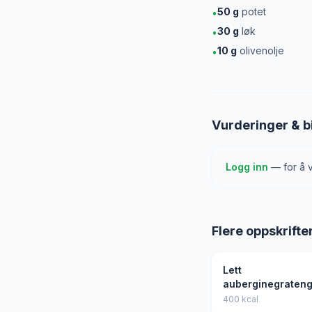
50
g
potet
•
30
g
løk
•
10
g
olivenolje
•
Vurderinger & b
Logg inn
— for å v
Flere oppskrifte
Lett
auberginegraten
400 kcal