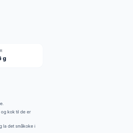
tt
6 g
e.
 og kok til de er
g la det småkoke i