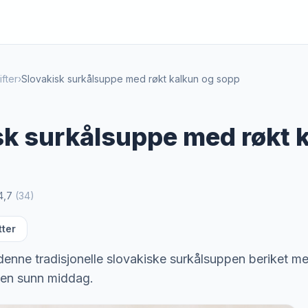
fter
›
Slovakisk surkålsuppe med røkt kalkun og sopp
sk surkålsuppe med røkt 
4,7
(
34
)
tter
enne tradisjonelle slovakiske surkålsuppen beriket me
r en sunn middag.