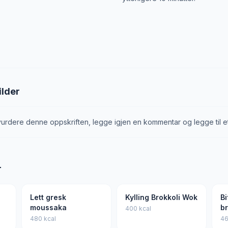
ilder
urdere denne oppskriften, legge igjen en kommentar og legge til et
r
Lett gresk
Kylling Brokkoli Wok
B
g
moussaka
br
400 kcal
480 kcal
46