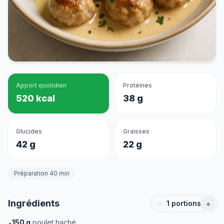
Apport quotidien
Protéines
520 kcal
38 g
Glucides
Graisses
42 g
22 g
Préparation 40 min
Ingrédients
−
+
1
portions
150
g
poulet haché
•