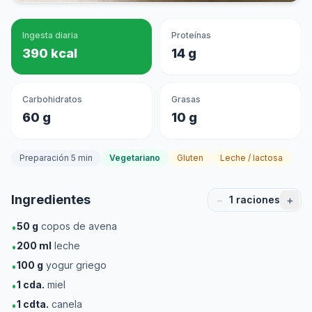
Ingesta diaria
Proteínas
390 kcal
14 g
Carbohidratos
Grasas
60 g
10 g
Preparación 5 min
Vegetariano
Gluten
Leche / lactosa
Ingredientes
−
+
1
raciones
50
g
copos de avena
•
200
ml
leche
•
100
g
yogur griego
•
1
cda.
miel
•
1
cdta.
canela
•