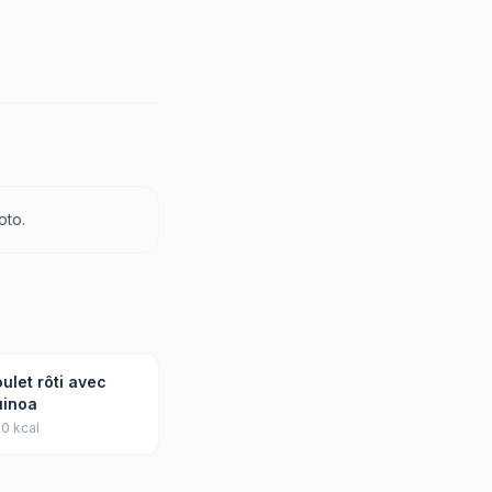
oto.
ulet rôti avec
uinoa
0 kcal