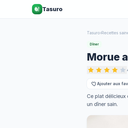
Tasuro
Tasuro
›
Recettes sain
Dîner
Morue a
Ajouter aux fav
Ce plat délicieux
un dîner sain.