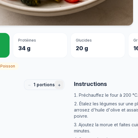
Protéines
Glucides
Gr
34 g
20 g
1
Poisson
Instructions
−
+
1
portions
Préchauffez le four à 200 °C
Étalez les légumes sur une p
arrosez d'huile d'olive et assa
poivre.
Ajoutez la morue et faites c
minutes.