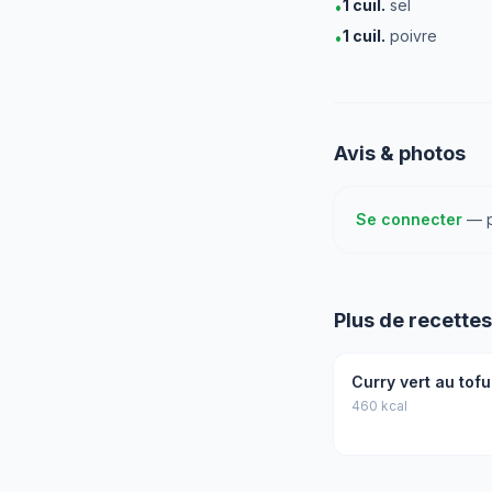
1
cuil.
sel
•
1
cuil.
poivre
•
Avis & photos
Se connecter
— po
Plus de recettes
Curry vert au tofu
460 kcal