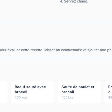
Servez chaud.
ur évaluer cette recette, laisser un commentaire et ajouter une ph
Boeuf sauté avec
Sauté de poulet et
Po
brocoli
brocoli
q
460 kcal
400 kcal
46