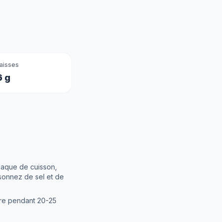
aisses
6 g
.
laque de cuisson,
isonnez de sel et de
uire pendant 20-25