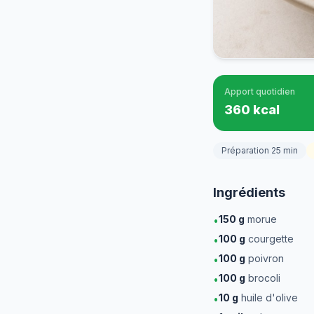
Apport quotidien
360 kcal
Préparation 25 min
Ingrédients
150
g
morue
•
100
g
courgette
•
100
g
poivron
•
100
g
brocoli
•
10
g
huile d'olive
•