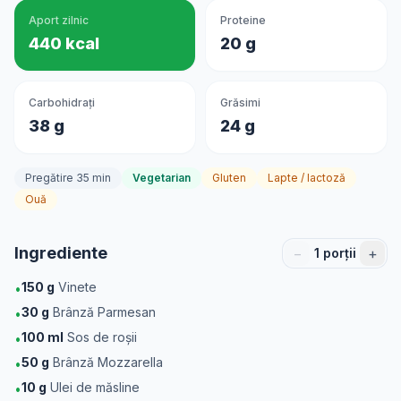
Aport zilnic
Proteine
440 kcal
20 g
Carbohidrați
Grăsimi
38 g
24 g
Pregătire 35 min
Vegetarian
Gluten
Lapte / lactoză
Ouă
Ingrediente
−
+
1
porții
150
g
Vinete
•
30
g
Brânză Parmesan
•
100
ml
Sos de roșii
•
50
g
Brânză Mozzarella
•
10
g
Ulei de măsline
•