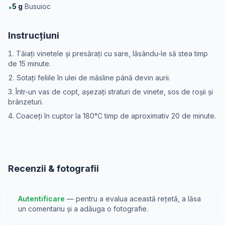
5
g
Busuioc
•
Instrucțiuni
Tăiați vinetele și presărați cu sare, lăsându-le să stea timp
de 15 minute.
Sotați feliile în ulei de măsline până devin aurii.
Într-un vas de copt, așezați straturi de vinete, sos de roșii și
brânzeturi.
Coaceți în cuptor la 180°C timp de aproximativ 20 de minute.
Recenzii & fotografii
Autentificare
— pentru a evalua această rețetă, a lăsa
un comentariu și a adăuga o fotografie.