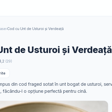
oase
›
Cod cu Unt de Usturoi și Verdeață
nt de Usturoi și Verdeață
4,2
(
29
)
rite
mpus din cod fraged sotat în unt bogat de usturoi, servi
, făcându-l o opțiune perfectă pentru cină.