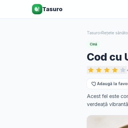
Tasuro
Tasuro
›
Rețete sănăt
Cină
Cod cu U
Adaugă la favo
Acest fel este co
verdeață vibrantă