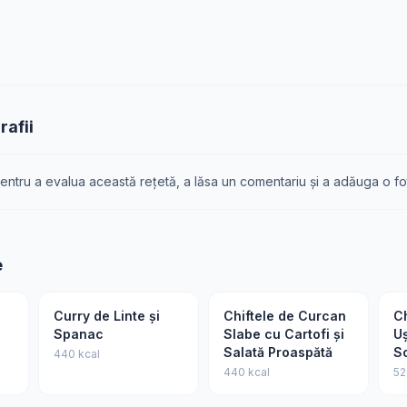
rafii
ntru a evalua această rețetă, a lăsa un comentariu și a adăuga o fo
e
Curry de Linte și
Chiftele de Curcan
C
Spanac
Slabe cu Cartofi și
Uș
Salată Proaspătă
S
440 kcal
440 kcal
52