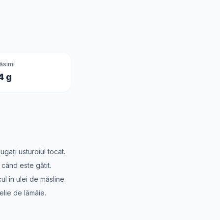
ăsimi
4 g
ăugați usturoiul tocat.
 când este gătit.
cul în ulei de măsline.
elie de lămâie.