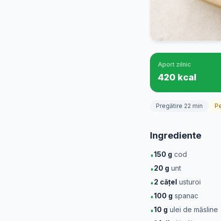
Aport zilnic
420 kcal
Pregătire 22 min
P
Ingrediente
150
g
cod
•
20
g
unt
•
2
cățel
usturoi
•
100
g
spanac
•
10
g
ulei de măsline
•