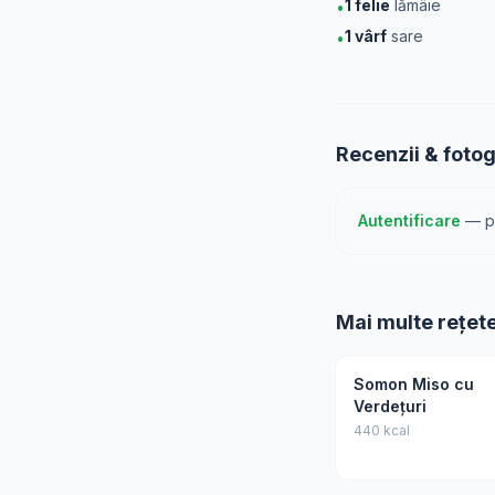
1
felie
lămâie
•
1
vârf
sare
•
Recenzii & fotog
Autentificare
— pe
Mai multe rețet
Somon Miso cu
Verdețuri
440 kcal