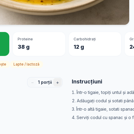
Proteine
Carbohidrați
Gr
38 g
12 g
2
ește
Lapte / lactoză
Instrucțiuni
−
+
1
porții
Într-o tigaie, topiți untul și ad
Adăugați codul și sotati până
Într-o altă tigaie, sotati spana
Serviți codul cu spanac și o f