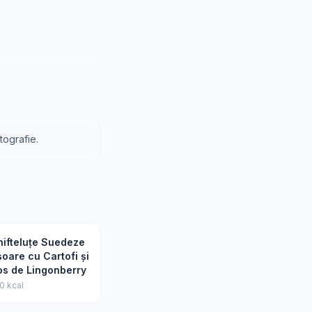
tografie.
hifteluțe Suedeze
oare cu Cartofi și
os de Lingonberry
0 kcal