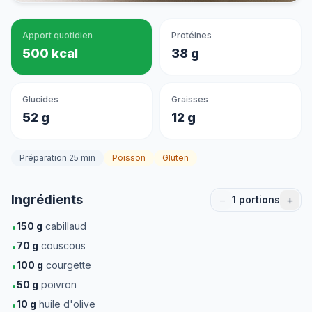
Apport quotidien
Protéines
500 kcal
38 g
Glucides
Graisses
52 g
12 g
Préparation 25 min
Poisson
Gluten
Ingrédients
−
+
1
portions
150
g
cabillaud
•
70
g
couscous
•
100
g
courgette
•
50
g
poivron
•
10
g
huile d'olive
•