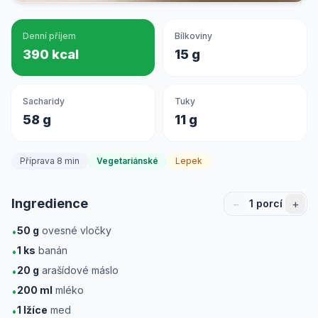
Denní příjem
Bílkoviny
390 kcal
15 g
Sacharidy
Tuky
58 g
11 g
Příprava 8 min
Vegetariánské
Lepek
Ingredience
−
+
1
porcí
50
g
ovesné vločky
•
1
ks
banán
•
20
g
arašídové máslo
•
200
ml
mléko
•
1
lžíce
med
•