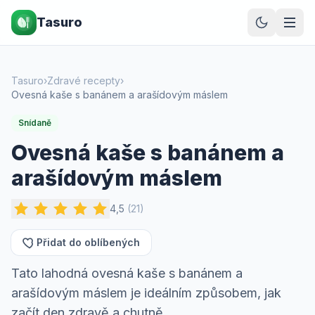
Tasuro
Tasuro
›
Zdravé recepty
›
Ovesná kaše s banánem a arašídovým máslem
Snídaně
Ovesná kaše s banánem a
arašídovým máslem
4,5
(
21
)
Přidat do oblíbených
Tato lahodná ovesná kaše s banánem a
arašídovým máslem je ideálním způsobem, jak
začít den zdravě a chutně.