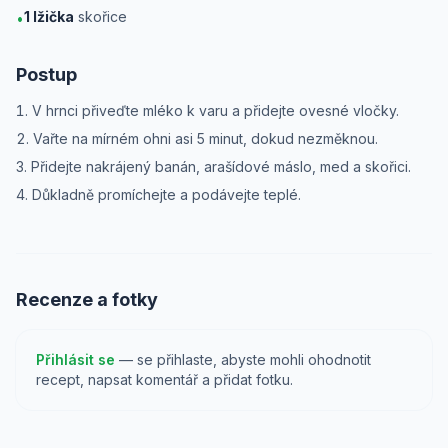
1
lžička
skořice
•
Postup
V hrnci přiveďte mléko k varu a přidejte ovesné vločky.
Vařte na mírném ohni asi 5 minut, dokud nezměknou.
Přidejte nakrájený banán, arašídové máslo, med a skořici.
Důkladně promíchejte a podávejte teplé.
Recenze a fotky
Přihlásit se
— se přihlaste, abyste mohli ohodnotit
recept, napsat komentář a přidat fotku.