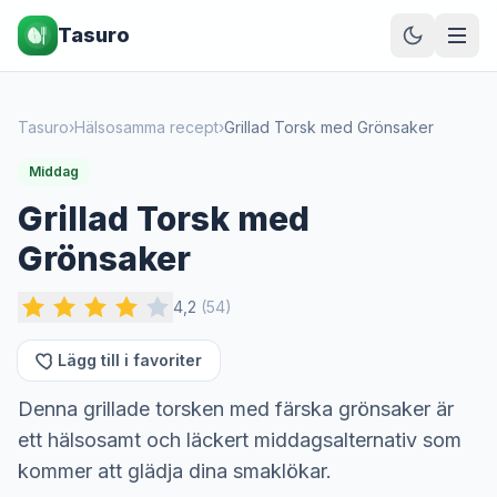
Tasuro
Tasuro
›
Hälsosamma recept
›
Grillad Torsk med Grönsaker
Middag
Grillad Torsk med
Grönsaker
4,2
(
54
)
Lägg till i favoriter
Denna grillade torsken med färska grönsaker är
ett hälsosamt och läckert middagsalternativ som
kommer att glädja dina smaklökar.