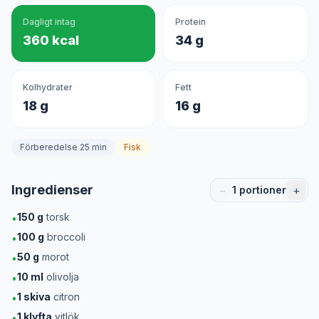
Dagligt intag
Protein
360 kcal
34 g
Kolhydrater
Fett
18 g
16 g
Förberedelse 25 min
Fisk
Ingredienser
−
+
1
portioner
150
g
torsk
•
100
g
broccoli
•
50
g
morot
•
10
ml
olivolja
•
1
skiva
citron
•
1
klyfta
vitlök
•